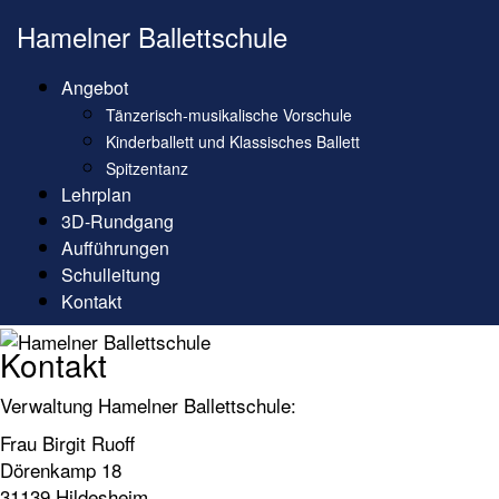
Skip
Hamelner Ballettschule
to
content
Angebot
Tänzerisch-musikalische Vorschule
Kinderballett und Klassisches Ballett
Spitzentanz
Lehrplan
3D-Rundgang
Aufführungen
Schulleitung
Kontakt
Kontakt
Verwaltung Hamelner Ballettschule:
Frau Birgit Ruoff
Dörenkamp 18
31139 Hildesheim